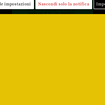
le impostazioni
Nascondi solo la notifica
Imp
PRINO VERONESE